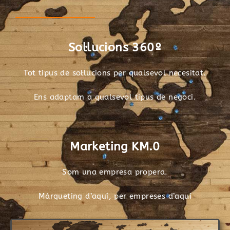
Sol·lucions 360º
Tot tipus de sol·lucions per qualsevol necesitat.
Ens adaptam a qualsevol tipus de negoci.
Marketing KM.0
Som una empresa propera.
Màrqueting d’aquí, per empreses d’aquí